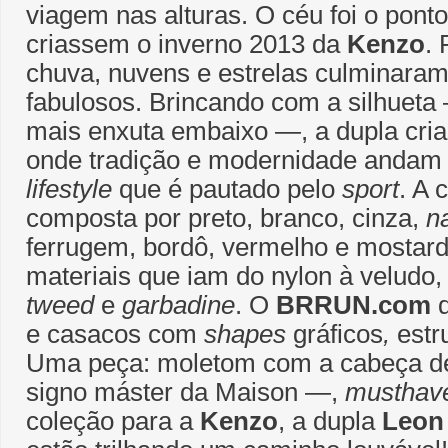
viagem nas alturas. O céu foi o ponto
criassem o inverno 2013 da
Kenzo
. 
chuva, nuvens e estrelas culminar
fabulosos. Brincando com a silhuet
mais enxuta embaixo ―, a dupla cria
onde tradição e modernidade andam
lifestyle
que é pautado pelo
sport
. A 
composta por preto, branco, cinza,
n
ferrugem, bordô, vermelho e mostard
materiais que iam do nylon à veludo
tweed
e
garbadine
. O
BRRUN.com
d
e casacos com
shapes
gráficos
,
estr
Uma peça: moletom com a cabeça de
signo máster da Maison ―,
musthav
coleção para a
Kenzo
, a dupla
Leon