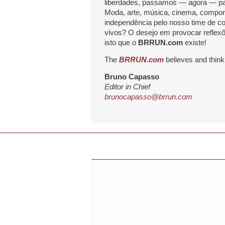
liberdades, passamos ― agora ― par
Moda, arte, música, cinema, comportam
independência pelo nosso time de co
vivos? O desejo em provocar reflexõ
isto que o
BRRUN.com
existe!
The
BRRUN.com
believes and think
Bruno Capasso
Editor in Chief
brunocapasso@brrun.com