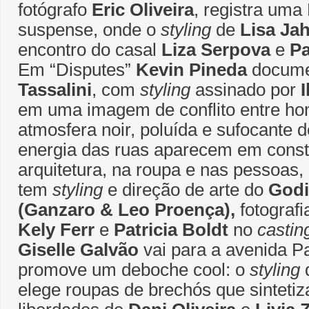
fotógrafo
Eric Oliveira
, registra uma
suspense, onde o
styling
de
Lisa Ja
encontro do casal
Liza Serpova
e
Pa
Em “Disputes”
Kevin Pineda
docum
Tassalini
, com
styling
assinado por
em uma imagem de conflito entre h
atmosfera noir, poluída e sufocante 
energia das ruas aparecem em const
arquitetura, na roupa e nas pessoas,
tem
styling
e direção de arte do
Godi
(Ganzaro & Leo Proença),
fotograf
Kely Ferr
e
Patricia Boldt
no
castin
Giselle Galvão
vai para a avenida Pa
promove um deboche cool: o
styling
elege roupas de brechós que sinteti