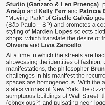
Studio
(Ganzaro & Leo Proença)
, 
Araújo
and
Kelly Ferr
and
Patricia 
“Moving Park” of
Giselle Galvão
goes
(São Paulo – SP) and promotes a coo
styling of
Marden Lopes
selects clot
shops, which translate the desire of
Oliveira
and
Livia Zanoello
.
At a time in which the streets are bac
showcasing the identities of fashion, 
manifestations, the philosopher
Brun
challenges in his manifest the recurre
spaces are homogeneous. With the a
statics vitrines of New York, the diz
sumptuous buildings of Wall Street, th
(obnoxious?) and pulsating neon logo