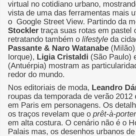
virtual no cotidiano urbano, mostrand
vista de uma das ferramentas mais uti
o Google Street View. Partindo da 
Stockler
traça suas rotas em pastel o
retratando também o
lifestyle
da cida
Passante & Naro Watanabe
(Milão)
Iorque),
Ligia Cristaldi
(São Paulo)
(Antuérpia) mostram as particularida
redor do mundo.
Nos editoriais de moda,
Leandro Dá
roupas da temporada de verão 2012
em Paris em personagens. Os detalh
os traços revelam que o
prêt-à-porte
em alta costura. O cenário não é o H
Palais mas, os desenhos urbanos de 