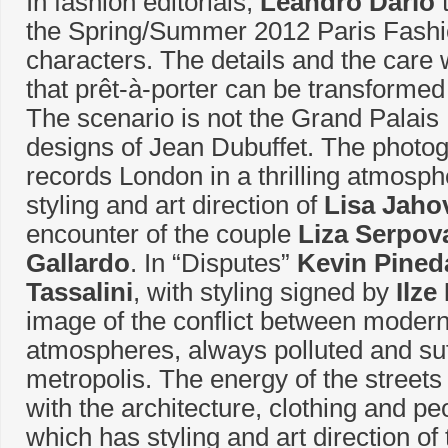
In fashion editorials,
Leandro Dário
t
the Spring/Summer 2012 Paris Fashi
characters. The details and the care 
that prêt-à-porter can be transformed 
The scenario is not the Grand Palais 
designs of Jean Dubuffet. The photo
records London in a thrilling atmosph
styling and art direction of
Lisa Jaho
encounter of the couple
Liza Serpov
Gallardo
. In “Disputes”
Kevin Pined
Tassalini
, with styling signed by
Ilz
image of the conflict between modern
atmospheres, always polluted and suf
metropolis. The energy of the streets
with the architecture, clothing and pe
which has styling and art direction of