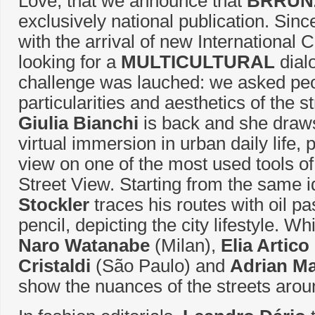
Love, that we announce that
BRRUNz
exclusively national publication. Si
with the arrival of new International 
looking for a
MULTICULTURAL
dialo
challenge was lauched: we asked peop
particularities and aesthetics of the st
Giulia Bianchi
is back and she draws
virtual immersion in urban daily life,
view on one of the most used tools of
Street View. Starting from the same 
Stockler
traces his routes with oil pa
pencil, depicting the city lifestyle. Wh
Naro Watanabe
(Milan),
Elia Artico
Cristaldi
(São Paulo) and
Adrian Ma
show the nuances of the streets arou