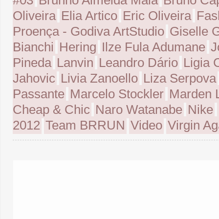
#03
Brunno Almeida Maia
Bruno Ca
Oliveira
Elia Artico
Eric Oliveira
Fas
Proença - Godiva ArtStudio
Giselle 
Bianchi
Hering
Ilze Fula Adumane
J
Pineda
Lanvin
Leandro Dário
Ligia C
Jahovic
Livia Zanoello
Liza Serpova
Passante
Marcelo Stockler
Marden 
Cheap & Chic
Naro Watanabe
Nike
2012
Team BRRUN
Video
Virgin Ag