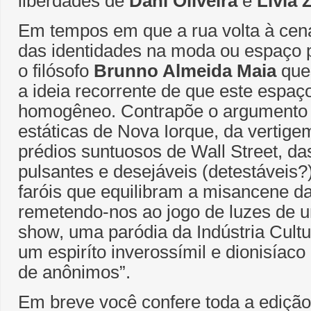
liberdades de
Dani Oliveira
e
Livia 
Em tempos em que a rua volta à cena
das identidades na moda ou espaço 
o filósofo
Brunno Almeida Maia
que
a ideia recorrente de que este espaço
homogêneo. Contrapõe o argumento “
estáticas de Nova Iorque, da vertig
prédios suntuosos de Wall Street, d
pulsantes e desejáveis (detestáveis?
faróis que equilibram a misancene da
remetendo-nos ao jogo de luzes de 
show, uma paródia da Indústria Cultur
um espiríto inverossímil e dionisíac
de anônimos”.
Em breve você confere toda a edição