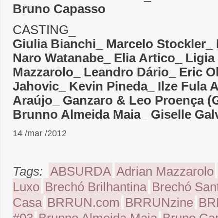
Bruno Capasso
CASTING_
Giulia Bianchi_ Marcelo Stockler_
Naro Watanabe_ Elia Artico_ Ligia 
Mazzarolo_ Leandro Dário_ Eric Ol
Jahovic_ Kevin Pineda_ Ilze Fula
Araújo_ Ganzaro & Leo Proença (G
Brunno Almeida Maia_ Giselle Ga
14 /mar /2012
Tags:
ABSURDA
Adrian Mazzarolo
Luxo
Brechó Brilhantina
Brechó San
Casa
BRRUN.com
BRRUNzine
BR