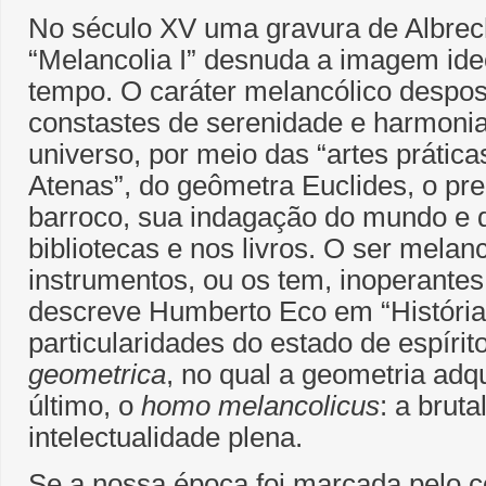
No século XV uma gravura de Albrech
“Melancolia I” desnuda a imagem ide
tempo. O caráter melancólico despo
constastes de serenidade e harmonia
universo, por meio das “artes prátic
Atenas”, do geômetra Euclides, o p
barroco, sua indagação do mundo e 
bibliotecas e nos livros. O ser melanc
instrumentos, ou os tem, inoperant
descreve Humberto Eco em “História
particularidades do estado de espírit
geometrica
, no qual a geometria ad
último, o
homo melancolicus
: a bruta
intelectualidade plena.
Se a nossa época foi marcada pelo c