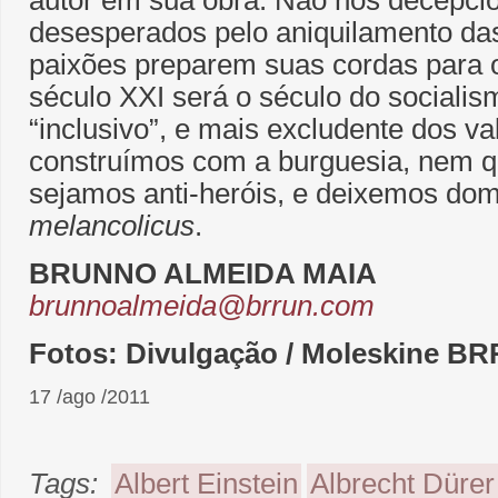
autor em sua obra. Não nos decepci
desesperados pelo aniquilamento das
paixões preparem suas cordas para 
século XXI será o século do sociali
“inclusivo”, e mais excludente dos va
construímos com a burguesia, nem qu
sejamos anti-heróis, e deixemos do
melancolicus
.
BRUNNO ALMEIDA MAIA
brunnoalmeida@brrun.com
Fotos: Divulgação / Moleskine 
17 /ago /2011
Tags:
Albert Einstein
Albrecht Dürer