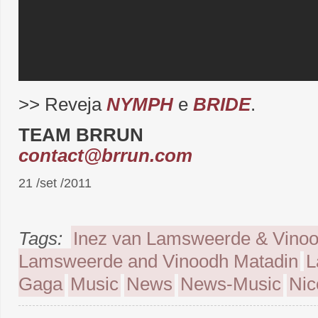
>> Reveja
NYMPH
e
BRIDE
.
TEAM BRRUN
contact@brrun.com
21 /set /2011
Tags:
Inez van Lamsweerde & Vinoo
Lamsweerde and Vinoodh Matadin
L
Gaga
Music
News
News-Music
Nic