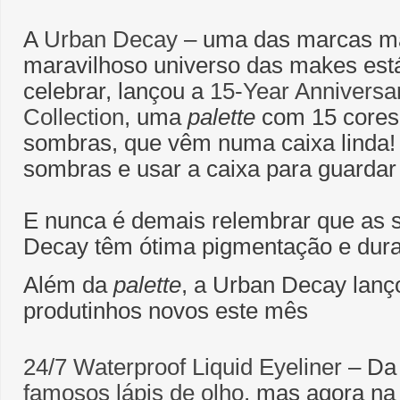
A
Urban Decay
– uma das marcas mai
maravilhoso universo das makes est
celebrar, lançou a
15-Year Annivers
Collection
, uma
palette
com 15 cores 
sombras, que vêm numa caixa linda! D
sombras e usar a caixa para guardar
E nunca é demais relembrar que as
Decay têm ótima pigmentação e dura
Além da
palette
, a Urban Decay lanç
produtinhos novos este mês
24/7 Waterproof Liquid Eyeliner
– Da
famosos lápis de olho
, mas agora na