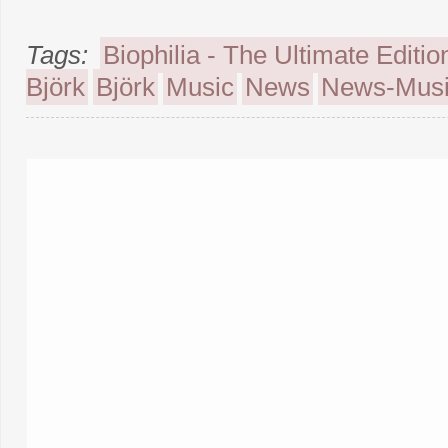
Tags:
Biophilia - The Ultimate Editio
Björk
Björk
Music
News
News-Mus