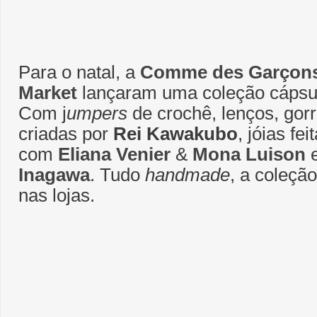
Para o natal, a
Comme des Garçon
Market
lançaram uma coleção cápsu
Com j
umpers
de crochê, lenços, gorr
criadas por
Rei Kawakubo
, jóias fe
com
Eliana Venier
&
Mona Luison
e
Inagawa
. Tudo
handmade
, a coleção
nas lojas.