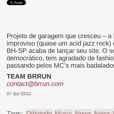
Projeto de garagem que cresceu – a
improviso (quase um acid jazz rock) q
BH-SP acaba de lançar seu
site
. O 
democrático, tem agradado de fashion
passando pelos MC’s mais badalados
TEAM BRRUN
contact@brrun.com
07 /jul /2011
Tags:
Dibigode
Music
News
News-