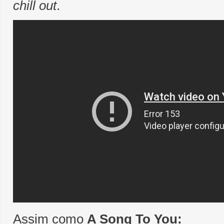
chill out
.
Assim como
A Song To You: