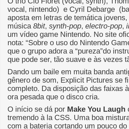
O trio Clo Floret (vocal, synth), Tho
vocal, nintendo) e Cyril Debarge (bat
aposta em letras de temática jovens,
música
8bit
,
synth-pop
,
electro-pop
,
um vídeo game Nintendo. No site ofi
nota: “Sobre o uso do Nintendo Gam
que o grupo adora a “pureza”do inst
que pode ser, tão suave e às vezes t
Dando um baile em muita banda ant
gênero de som, Explicit Pictures se
completo. Da disposição das faixas à
ora pesada que o disco cria.
O início se dá por
Make You Laugh
tremendo à la CSS. Uma boa mistur
com a bateria cortando um pouco do 