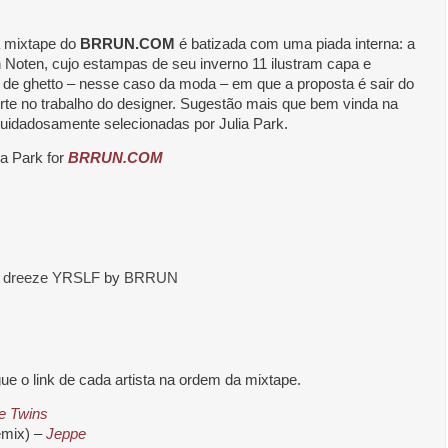
a mixtape do
BRRUN.COM
é batizada com uma piada interna: a
 Noten, cujo estampas de seu inverno 11 ilustram capa e
 de ghetto – nesse caso da moda – em que a proposta é sair do
rte no trabalho do designer. Sugestão mais que bem vinda na
cuidadosamente selecionadas por Julia Park.
a Park for
BRRUN.COM
dreeze YRSLF
by
BRRUN
e o link de cada artista na ordem da mixtape.
re Twins
emix) –
Jeppe