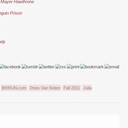
–
Mayer Hawthrone
guin Prison
ndy
BRRUN.com
Dries Van Noten
Fall 2011
Julia