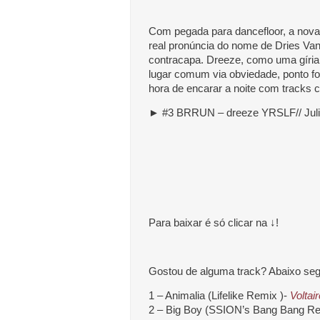
Com pegada para dancefloor, a nov
real pronúncia do nome de Dries Van
contracapa. Dreeze, como uma gíria
lugar comum via obviedade, ponto fo
hora de encarar a noite com tracks 
►
#3 BRRUN – dreeze YRSLF// Juli
Para baixar é só clicar na ↓!
Gostou de alguma track? Abaixo segu
1 – Animalia (Lifelike Remix )-
Voltai
2 – Big Boy (SSION’s Bang Bang R