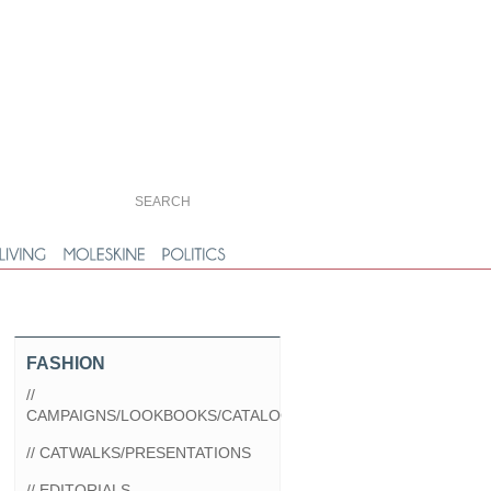
FASHION
//
CAMPAIGNS/LOOKBOOKS/CATALOGS
// CATWALKS/PRESENTATIONS
// EDITORIALS