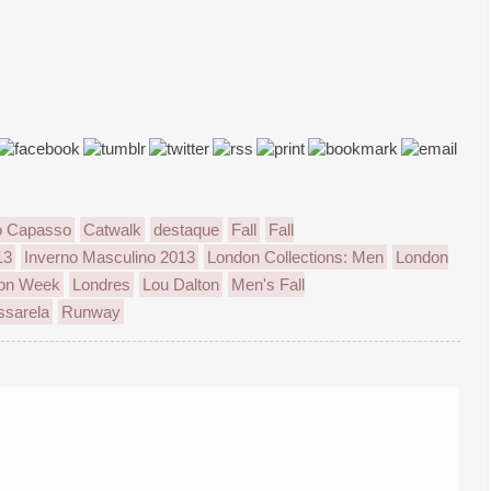
o Capasso
Catwalk
destaque
Fall
Fall
13
Inverno Masculino 2013
London Collections: Men
London
ion Week
Londres
Lou Dalton
Men's Fall
ssarela
Runway