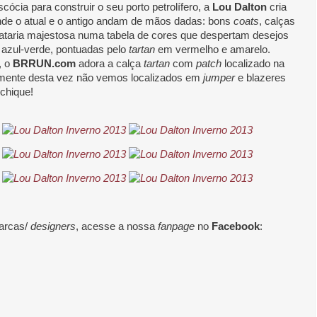
cia para construir o seu porto petrolífero, a
Lou Dalton
cria
de o atual e o antigo andam de mãos dadas: bons
coats
, calças
iataria majestosa numa tabela de cores que despertam desejos
l, azul-verde, pontuadas pelo
tartan
em vermelho e amarelo.
, o
BRRUN.com
adora a calça
tartan
com
patch
localizado na
almente desta vez não vemos localizados em
jumper
e blazeres
 chique!
arcas/
designers
, acesse a nossa
fanpage
no
Facebook
: