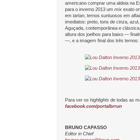
americano comprar uma aldeia na Escó
para o inverno 2013 um
mix
exato on
em
tartan
, ternos suntuosos em alfa
imediatos: preto, tons de cinza, azu
Aguçada, contemporânea e clássica
altura dos joelhos para baixo ― fin
―, e a imagem final dos três ternos:
Para ver os
highlights
de todas as m
facebook.com/portalbrrun
BRUNO CAPASSO
Editor in Chief
brunocapasso@brrun.com