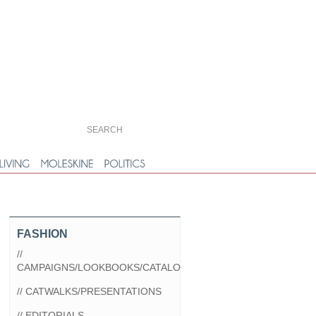
FASHION
//
CAMPAIGNS/LOOKBOOKS/CATALOGS
// CATWALKS/PRESENTATIONS
// EDITORIALS