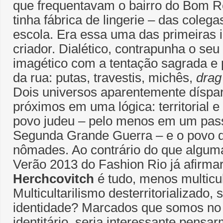
que frequentavam o bairro do Bom R
tinha fábrica de lingerie – das coleg
escola. Era essa uma das primeiras 
criador. Dialético, contrapunha o seu
imagético com a tentação sagrada e
da rua: putas, travestis, michês,
drag
Dois universos aparentemente díspa
próximos em uma lógica: territorial e
povo judeu – pelo menos em um pass
Segunda Grande Guerra – e o povo d
nômades. Ao contrário do que alguma
Verão 2013 do Fashion Rio já afirma
Herchcovitch
é tudo, menos multicul
Multicultarilismo desterritorializado
identidade? Marcados que somos no 
identitário, seria interessante pens