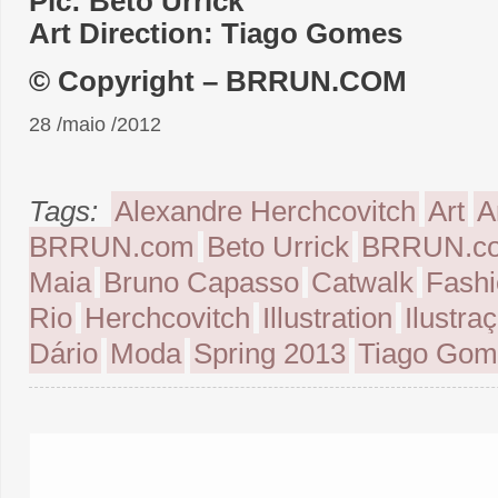
Pic: Beto Urrick
Art Direction: Tiago Gomes
© Copyright – BRRUN.COM
28 /maio /2012
Tags:
Alexandre Herchcovitch
Art
A
BRRUN.com
Beto Urrick
BRRUN.c
Maia
Bruno Capasso
Catwalk
Fashi
Rio
Herchcovitch
Illustration
Ilustra
Dário
Moda
Spring 2013
Tiago Gom