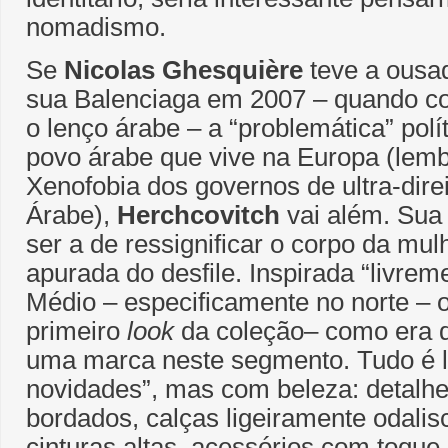
nomadismo.
Se
Nicolas Ghesquière
teve a ousad
sua Balenciaga em 2007 – quando co
o lenço árabe – a “problemática” polít
povo árabe que vive na Europa (lem
Xenofobia dos governos de ultra-dire
Árabe),
Herchcovitch
vai além. Sua
ser a de ressignificar o corpo da mu
apurada do desfile. Inspirada “livrem
Médio – especificamente no norte – 
primeiro
look
da coleção– como era d
uma marca neste segmento. Tudo é 
novidades”, mas com beleza: detalh
bordados, calças ligeiramente odalisc
cinturas altas, acessórios com toque 