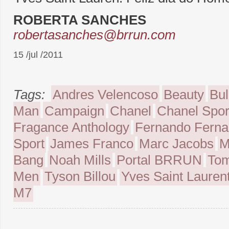
ROBERTA SANCHES
robertasanches@brrun.com
15 /jul /2011
Tags:
Andres Velencoso
Beauty
Bul
Man
Campaign
Chanel
Chanel Spor
Fragance Anthology
Fernando Fern
Sport
James Franco
Marc Jacobs
M
Bang
Noah Mills
Portal BRRUN
Tom
Men
Tyson Billou
Yves Saint Lauren
M7